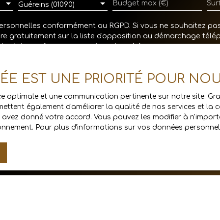
Budget max (€)
Sur
Guéreins (01090)
ersonnelles conformément au RGPD. Si vous ne souhaitez pas 
re gratuitement sur la liste d'opposition au démarchage télép
loctel.gouv.fr ou par courrier adressé à :
1, 41013 BLOIS CEDEX.
VÉE EST UNE PRIORITÉ POUR NO
os données personnelles, veuillez consulter notre
politique de 
ence optimale et une communication pertinente sur notre site. 
ettent également d'améliorer la qualité de nos services et la con
avez donné votre accord. Vous pouvez les modifier à n'importe
Recevoir des annonces
tionnement. Pour plus d'informations sur vos données personnell