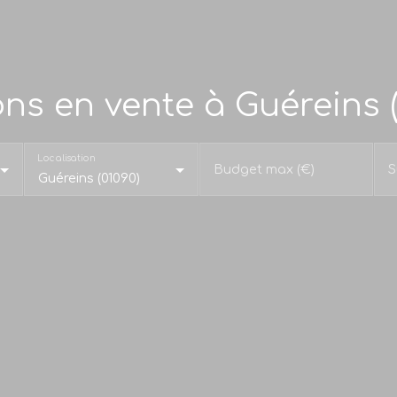
ns en vente à Guéreins (
Localisation
Budget max (€)
S
Guéreins (01090)