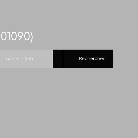
01090)
Rechercher
urface min (m²)