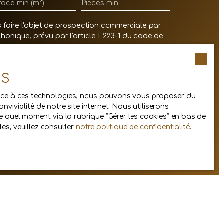
face min (m²)
Pièces min
faire l'objet de prospection commerciale par
honique, prévu par l'article L223-1 du code de
US
confidentialité
.
Grace à ces technologies, nous pouvons vous proposer du
vivialité de notre site internet. Nous utiliserons
 quel moment via la rubrique ″Gérer les cookies″ en bas de
es, veuillez consulter
notre politique de confidentialité
.