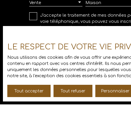
Vente
Maison
J'accepte le traitement de mes données p
voie téléphonique, vous pouvez vous inscri
la consommation, sur le site Internet www.b
Société Worldline, Service Bloctel, CS 6131
LE RESPECT DE VOTRE VIE PRI
Pour en savoir plus sur le traitement de v
Nous utilisons des cookies afin de vous offrir une expéri
contenu en rapport avec vos centres d'intérêt. Ils nous perm
uniquement les données personnelles pour lesquelles vous 
notre site, à l'exception des cookies essentiels à son fonc
Tout accepter
Tout refuser
Personnaliser