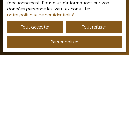
données personnelles, veuillez consulter
fonctionnement. Pour plus d'informations sur vos
notre
politique de confidentialité
.
données personnelles, veuillez consulter
notre politique de confidentialité
.
Tout accepter
Tout refuser
Recevoir des annonces
Personnaliser
JE RECHERCHE UN BIEN
Vente maison Chevagny-les-Chevrières (71960)
Vente maison Mâcon (71000)
Vente maison Pont-de-Veyle (01290)
Vente maison Varennes-lès-Mâcon (71000)