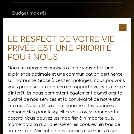
Budget max (€)
Surface min (m²)
LE RESPECT DE VOTRE VIE
J'accepte le traitement de mes données
PRIVÉE EST UNE PRIORITÉ
personnelles conformément au RGPD. Si
vous ne souhaitez pas faire l'objet de
POUR NOUS
prospection commerciale par voie
téléphonique, vous pouvez vous inscrire
Nous utilisons des cookies afin de vous offrir une
gratuitement sur la liste d'opposition au
expérience optimale et une communication pertinente
démarchage téléphonique, prévu par l'article
sur notre site. Grace à ces technologies, nous pouvons
L223-1 du code de la consommation, sur le
vous proposer du contenu en rapport avec vos centres
site Internet www.bloctel.gouv.fr ou par
d'intérêt. Ils nous permettent également d'améliorer la
courrier adressé à :
qualité de nos services et la convivialité de notre site
internet. Nous utiliserons uniquement les données
Société Worldline, Service Bloctel, CS 61311,
personnelles pour lesquelles vous avez donné votre
41013 BLOIS CEDEX.
accord. Vous pouvez les modifier à n'importe quel
moment via la rubrique ″Gérer les cookies″ en bas de
Pour en savoir plus sur le traitement de vos
notre site, à l'exception des cookies essentiels à son