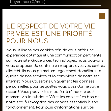
Loyer max (€/mois)
Surface min (m²)
LE RESPECT DE VOTRE VIE
J'accepte le traitement de mes données
personnelles conformément au RGPD. Si
PRIVÉE EST UNE PRIORITÉ
vous ne souhaitez pas faire l'objet de
POUR NOUS
prospection commerciale par voie
téléphonique, vous pouvez vous inscrire
Nous utilisons des cookies afin de vous offrir une
gratuitement sur la liste d'opposition au
expérience optimale et une communication pertinente
démarchage téléphonique, prévu par l'article
sur notre site. Grace à ces technologies, nous pouvons
L223-1 du code de la consommation, sur le
vous proposer du contenu en rapport avec vos centres
site Internet www.bloctel.gouv.fr ou par
d'intérêt. Ils nous permettent également d'améliorer la
courrier adressé à :
qualité de nos services et la convivialité de notre site
internet. Nous utiliserons uniquement les données
Société Worldline, Service Bloctel, CS 61311,
personnelles pour lesquelles vous avez donné votre
41013 BLOIS CEDEX.
accord. Vous pouvez les modifier à n'importe quel
moment via la rubrique ″Gérer les cookies″ en bas de
Pour en savoir plus sur le traitement de vos
notre site, à l'exception des cookies essentiels à son
données personnelles, veuillez consulter
fonctionnement. Pour plus d'informations sur vos
notre
politique de confidentialité
.