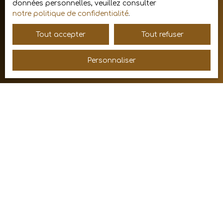
données personnelles, veuillez consulter
notre politique de confidentialité
.
Recevoir des annonces
Tout accepter
Tout refuser
Personnaliser
JE RECHERCHE UN BIEN
Vente maison Chevagny-les-Chevrières (71960)
Vente maison Mâcon (71000)
Vente maison Pont-de-Veyle (01290)
Vente maison Varennes-lès-Mâcon (71000)
Vente maison Azé (71260)