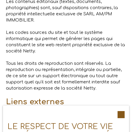
Les contenus éditoriaux (textes, documents,
photographies) sont, sauf dispositions contraires, la
propriété intellectuelle exclusive de SARL AM/PM
IMMOBILIER.
Les codes sources du site et tout le système
informatique qui permet de générer les pages qui
constituent le site web restent propriété exclusive de la
société Netty.
Tous les droits de reproduction sont réservés. La
reproduction ou représentation, intégrale ou partielle,
de ce site sur un support électronique ou tout autre
support quel qu’il soit est formellement interdite sauf
autorisation expresse de la société Netty.
Liens externes
Le site peut contenir des liens hypertextes externes,
pointant vers d’autres sites internet indépendants. Ces
LE RESPECT DE VOTRE VIE
liens ne constituent, en aucun cas, une approbation ou