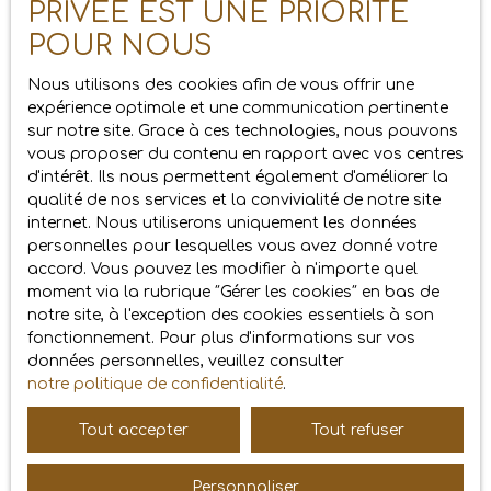
PRIVÉE EST UNE PRIORITÉ
un partenariat entre SARL AM/PM IMMOBILIER et les
sociétés éditrices des sites externes. Dès lors, l’éditeur
POUR NOUS
du présent site ne saurait être tenu responsable de
leurs contenus, leurs produits, leurs publicités ou tous
Nous utilisons des cookies afin de vous offrir une
éléments ou services présentés. En outre, l’éditeur du
expérience optimale et une communication pertinente
présent site ne garantit pas la qualité permanente et
sur notre site. Grace à ces technologies, nous pouvons
continue du contenu de ces sites.
vous proposer du contenu en rapport avec vos centres
d'intérêt. Ils nous permettent également d'améliorer la
Force majeure
qualité de nos services et la convivialité de notre site
internet. Nous utiliserons uniquement les données
personnelles pour lesquelles vous avez donné votre
La responsabilité de l’éditeur du site ne pourra être
accord. Vous pouvez les modifier à n'importe quel
engagée en cas de force majeure ou de faits
moment via la rubrique ″Gérer les cookies″ en bas de
indépendants de sa volonté.
notre site, à l'exception des cookies essentiels à son
Modifications des mentions
fonctionnement. Pour plus d'informations sur vos
données personnelles, veuillez consulter
légales
notre politique de confidentialité
.
L’éditeur se réserve le droit de modifier, librement et à
Tout accepter
Tout refuser
tout moment, les mentions légales du site. L’utilisation
du site constitue l’acceptation des mentions légales en
Personnaliser