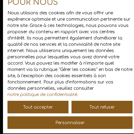
POUR NOUS
signature électronique
pour simplifier les démarches.
Vous bénéficiez d’un
interlocuteur unique
, dédié à
Nous utilisons des cookies afin de vous offrir une
votre bien, pour un suivi personnalisé et réactif.
expérience optimale et une communication pertinente sur
notre site. Grace à ces technologies, nous pouvons vous
Faites appel à notre agence immobilière pour
vendre
proposer du contenu en rapport avec vos centres
votre bien à Mâcon
dans les meilleures conditions.
d'intérêt. Ils nous permettent également d'améliorer la
Nous vous accompagnons de l’estimation jusqu’à la
qualité de nos services et la convivialité de notre site
signature notaire, avec professionnalisme et proximité.
internet. Nous utiliserons uniquement les données
Contactez-nous dès maintenant au
06 71 63 23 90
ou
06
personnelles pour lesquelles vous avez donné votre
22 94 07 92
.
accord. Vous pouvez les modifier à n'importe quel
moment via la rubrique ″Gérer les cookies″ en bas de notre
site, à l'exception des cookies essentiels à son
fonctionnement. Pour plus d'informations sur vos
Contactez-nous
données personnelles, veuillez consulter
notre politique de confidentialité
.
Tout accepter
Tout refuser
Personnaliser