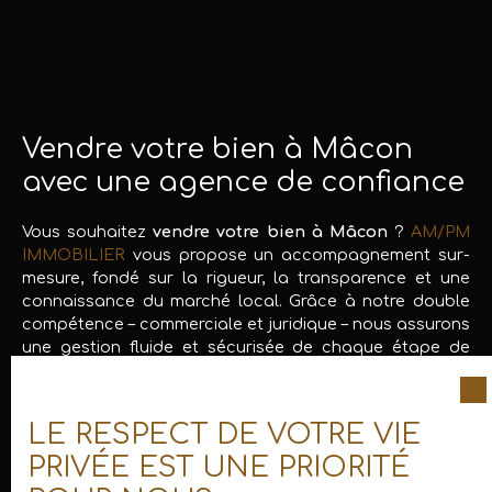
Vendre votre bien à Mâcon
avec une agence de confiance
Vous souhaitez
vendre votre bien à Mâcon
?
AM/PM
IMMOBILIER
vous propose un accompagnement sur-
mesure, fondé sur la rigueur, la transparence et une
connaissance du marché local. Grâce à notre double
compétence – commerciale et juridique – nous assurons
une gestion fluide et sécurisée de chaque étape de
votre vente.
Notre démarche repose sur une écoute attentive de
LE RESPECT DE VOTRE VIE
votre projet et une stratégie de valorisation efficace :
PRIVÉE EST UNE PRIORITÉ
photos HDR
,
visites virtuelles
,
présence sur les
meilleurs portails
,
pré-sélection des acquéreurs
et