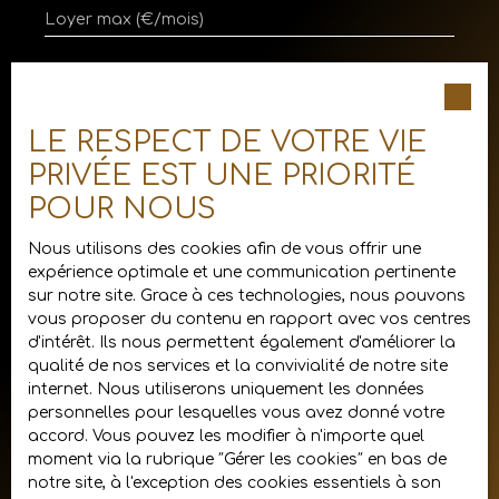
Loyer max (€/mois)
Surface min (m²)
LE RESPECT DE VOTRE VIE
Pièces min
PRIVÉE EST UNE PRIORITÉ
J'accepte le traitement de mes données
POUR NOUS
personnelles conformément au RGPD. Si
vous ne souhaitez pas faire l'objet de
Nous utilisons des cookies afin de vous offrir une
prospection commerciale par voie
expérience optimale et une communication pertinente
téléphonique, vous pouvez vous inscrire
sur notre site. Grace à ces technologies, nous pouvons
gratuitement sur la liste d'opposition au
vous proposer du contenu en rapport avec vos centres
démarchage téléphonique, prévu par l'article
d'intérêt. Ils nous permettent également d'améliorer la
L223-1 du code de la consommation, sur le
qualité de nos services et la convivialité de notre site
site Internet www.bloctel.gouv.fr ou par
internet. Nous utiliserons uniquement les données
courrier adressé à :
personnelles pour lesquelles vous avez donné votre
accord. Vous pouvez les modifier à n'importe quel
Société Worldline, Service Bloctel, CS 61311,
moment via la rubrique ″Gérer les cookies″ en bas de
41013 BLOIS CEDEX.
notre site, à l'exception des cookies essentiels à son